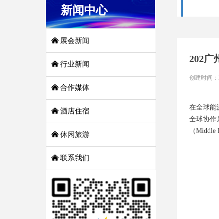
新闻中心
낀
展会新闻
202
낀
行业新闻
创建时间：
낀
合作媒体
在全球能
낀
酒店住宿
全球协作
（Midd
낀
休闲旅游
낀
联系我们