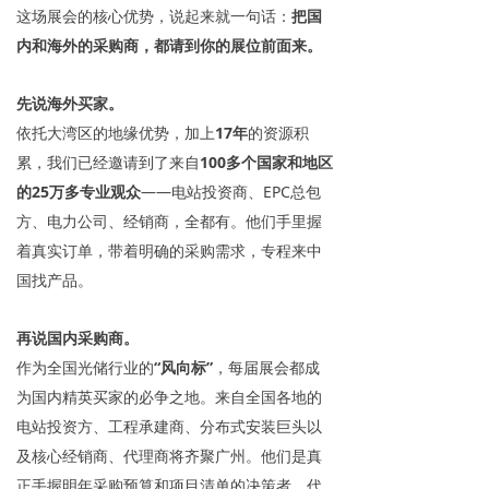
这场展会的核心优势，说起来就一句话：
把国
内和海外的采购商，都请到你的展位前面来。
先说海外买家。
依托大湾区的地缘优势，加上
17年
的资源积
累，我们已经邀请到了来自
100多个国家和地区
的25万多专业观众
——电站投资商、EPC总包
方、电力公司、经销商，全都有。他们手里握
着真实订单，带着明确的采购需求，专程来中
国找产品。
再说国内采购商。
作为全国光储行业的
“风向标”
，每届展会都成
为国内精英买家的必争之地。来自全国各地的
电站投资方、工程承建商、分布式安装巨头以
及核心经销商、代理商将齐聚广州。他们是真
正手握明年采购预算和项目清单的决策者，代